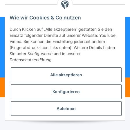
Wie wir Cookies & Co nutzen
Durch Klicken auf „Alle akzeptieren“ gestatten Sie den
Einsatz folgender Dienste auf unserer Website: YouTube,
Informationen
Vimeo. Sie können die Einstellung jederzeit ändern
(Fingerabdruck-Icon links unten). Weitere Details finden
Sie unter
Konfigurieren
und in unserer
Gesetzliche Informationen
Datenschutzerklärung
.
* Gemäß §19 UStG wird keine Umsatzsteuer berechnet, zzgl.
Versand
Alle akzeptieren
Ohne Steuerausweis gemäß Kleinunternehmer-Regelung §19 UstG
Powered by
JTL-Shop
Konfigurieren
Ablehnen