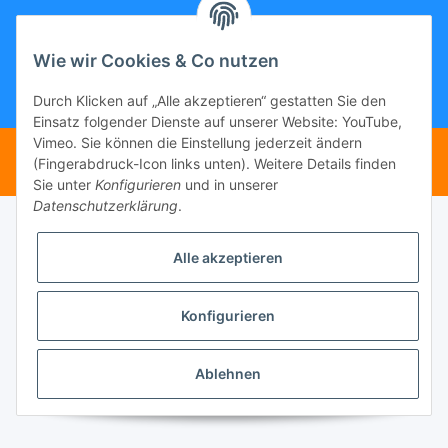
Gesetzliche Informationen
Wie wir Cookies & Co nutzen
Durch Klicken auf „Alle akzeptieren“ gestatten Sie den
* Gemäß §19 UStG wird keine Umsatzsteuer berechnet, zzgl.
Versand
Einsatz folgender Dienste auf unserer Website: YouTube,
Vimeo. Sie können die Einstellung jederzeit ändern
Ohne Steuerausweis gemäß Kleinunternehmer-Regelung §19 UstG
(Fingerabdruck-Icon links unten). Weitere Details finden
Powered by
JTL-Shop
Sie unter
Konfigurieren
und in unserer
Datenschutzerklärung
.
Alle akzeptieren
Konfigurieren
Ablehnen